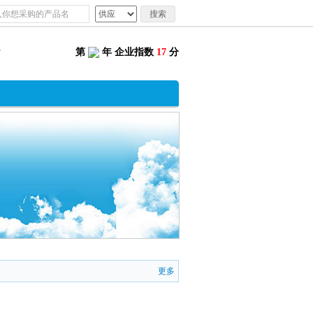
搜索
第
年 企业指数
17
分
更多